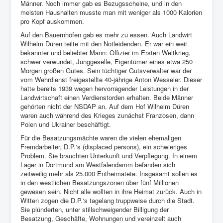
Männer. Noch immer gab es Bezugsscheine, und in den
meisten Haushalten musste man mit weniger als 1000 Kalorien
pro Kopf auskommen.
Auf den Bauernhöfen gab es mehr zu essen. Auch Landwirt
Wilhelm Düren teilte mit den Notleidenden. Er war ein weit
bekannter und beliebter Mann: Offizier im Ersten Weltkrieg,
schwer verwundet, Junggeselle, Eigentümer eines etwa 250
Morgen großen Gutes. Sein tüchtiger Gutsverwalter war der
vom Wehrdienst freigestellte 40-jährige Anton Wesseler. Dieser
hatte bereits 1939 wegen hervorragender Leistungen in der
Landwirtschaft einen Verdienstorden erhalten. Beide Männer
gehörten nicht der NSDAP an. Auf dem Hof Wilhelm Düren
waren auch während des Krieges zunächst Franzosen, dann
Polen und Ukrainer beschäftigt.
Für die Besatzungsmächte waren die vielen ehemaligen
Fremdarbeiter, D.P.‘s (displaced persons), ein schwieriges
Problem. Sie brauchten Unterkunft und Verpflegung. In einem
Lager in Dortmund am Westfalendamm befanden sich
zeitweilig mehr als 25.000 Entheimatete. Insgesamt sollen es
in den westlichen Besatzungszonen über fünf Millionen
gewesen sein. Nicht alle wollten in ihre Heimat zurück. Auch in
Witten zogen die D.P.‘s tagelang truppweise durch die Stadt.
Sie plünderten, unter stillschweigender Billigung der
Besatzung, Geschäfte, Wohnungen und vereinzelt auch