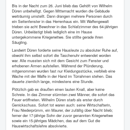
Bis in der Nacht zum 26. Juni blieb das Gehöft von Wilhelm
Düren unbehelligt. Gegen Mitternacht wurden die Gebäude
weiträumig umstellt. Dann drangen mehrere Personen durch
ein Seitenfenster in das Herrenhaus ein. Mit Waffengewalt
trieben sie acht Bewohner in das Schlafzimmer des 64-jährigen
Düren. Unbelästigt blieb lediglich eine im Hause
untergekommene Kriegerwitwe. Sie stillte gerade ihren
Säugling.
Landwirt Düren forderte seine Hausleute zu absoluter Ruhe auf,
obwohl ihm selbst sofort die Taschenuhr entwendet worden
war. Alle mussten sich mit dem Gesicht zum Fenster und
erhobenen Armen aufstellen. Während der Plünderung,
mitgenommen wurden fast nur Kleidungsstücke, verblieb eine
Wache mit der Waffe in der Hand im Türrahmen stehen. Das
dauerte ziemlich lange, mindestens eine Stunde.
Plötzlich gab es draußen einen lauten Knall, aber keine
Schreie. In das Zimmer stürmten zwei Männer, die sofort das
Feuer eröffneten. Wilhelm Düren starb als erster durch
Genickschuss. Sofort tot waren auch: seine Wirtschafterin,
Frau Niederprümm, ein Maurer, der zufällig über Nacht blieb;
ferner der 17-jährige Sohn der zuvor genannten Kriegerwitwe
sowie ein 15-jähriges Mädchen, das auf dem Gut die
Hauswirtschaftslehre absolvierte.