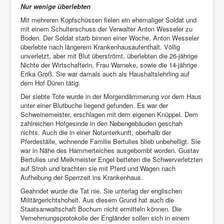
Nur wenige überlebten
Mit mehreren Kopfschüssen fielen ein ehemaliger Soldat und
mit einem Schulterschuss der Verwalter Anton Wesseler zu
Boden. Der Soldat starb binnen einer Woche, Anton Wesseler
überlebte nach längerem Krankenhausaufenthalt. Völlig
unverletzt, aber mit Blut überströmt, überlebten die 26-jährige
Nichte der Wirtschafterin, Frau Warneke, sowie die 14-jährige
Erika Groß. Sie war damals auch als Haushaltslehrling auf
dem Hof Düren tätig.
Der siebte Tote wurde in der Morgendämmerung vor dem Haus
unter einer Blutbuche liegend gefunden. Es war der
Schweinemeister, erschlagen mit dem eigenen Knüppel. Dem
zahlreichen Hofgesinde in den Nebengebäuden geschah
nichts. Auch die in einer Notunterkunft, oberhalb der
Pferdeställe, wohnende Familie Bertulies blieb unbehelligt. Sie
war in Nähe des Hammerteiches ausgebombt worden. Gustav
Bertulies und Melkmeister Engel betteten die Schwerverletzten
auf Stroh und brachten sie mit Pferd und Wagen nach
Aufhebung der Sperrzeit ins Krankenhaus.
Geahndet wurde die Tat nie. Sie unterlag der englischen
Militärgerichtshoheit. Aus diesem Grund hat auch die
Staatsanwaltschaft Bochum nicht ermitteln können. Die
Vernehmungsprotokolle der Engländer sollen sich in einem