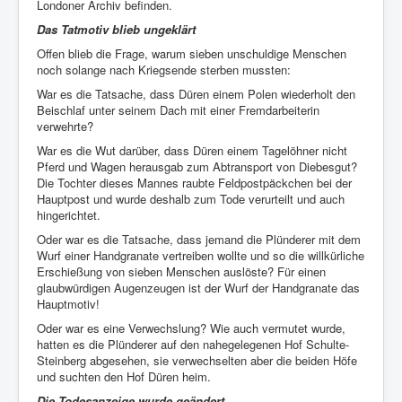
Londoner Archiv befinden.
Das Tatmotiv blieb ungeklärt
Offen blieb die Frage, warum sieben unschuldige Menschen
noch solange nach Kriegsende sterben mussten:
War es die Tatsache, dass Düren einem Polen wiederholt den
Beischlaf unter seinem Dach mit einer Fremdarbeiterin
verwehrte?
War es die Wut darüber, dass Düren einem Tagelöhner nicht
Pferd und Wagen herausgab zum Abtransport von Diebesgut?
Die Tochter dieses Mannes raubte Feldpostpäckchen bei der
Hauptpost und wurde deshalb zum Tode verurteilt und auch
hingerichtet.
Oder war es die Tatsache, dass jemand die Plünderer mit dem
Wurf einer Handgranate vertreiben wollte und so die willkürliche
Erschießung von sieben Menschen auslöste? Für einen
glaubwürdigen Augenzeugen ist der Wurf der Handgranate das
Hauptmotiv!
Oder war es eine Verwechslung? Wie auch vermutet wurde,
hatten es die Plünderer auf den nahegelegenen Hof Schulte-
Steinberg abgesehen, sie verwechselten aber die beiden Höfe
und suchten den Hof Düren heim.
Die Todesanzeige wurde geändert