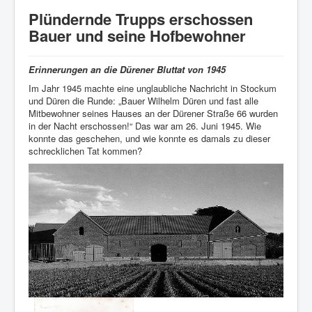
Startseite
Plündernde Trupps erschossen
Verein
Bauer und seine Hofbewohner
Geschichte
Erinnerungen an die Dürener Bluttat von 1945
Veranstaltungen
Im Jahr 1945 machte eine unglaubliche Nachricht in Stockum
Aktuelles
und Düren die Runde: „Bauer Wilhelm Düren und fast alle
Mitbewohner seines Hauses an der Dürener Straße 66 wurden
Heimatlied
in der Nacht erschossen!“ Das war am 26. Juni 1945. Wie
konnte das geschehen, und wie konnte es damals zu dieser
Archiv
schrecklichen Tat kommen?
Bildergalerie
Impressum/Datenschutz
Links