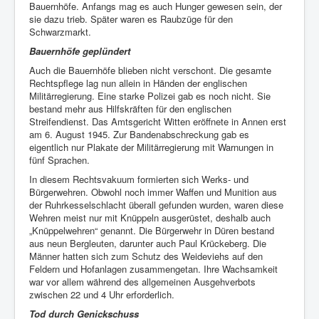
Bauernhöfe. Anfangs mag es auch Hunger gewesen sein, der
sie dazu trieb. Später waren es Raubzüge für den
Schwarzmarkt.
Bauernhöfe geplündert
Auch die Bauernhöfe blieben nicht verschont. Die gesamte
Rechtspflege lag nun allein in Händen der englischen
Militärregierung. Eine starke Polizei gab es noch nicht. Sie
bestand mehr aus Hilfskräften für den englischen
Streifendienst. Das Amtsgericht Witten eröffnete in Annen erst
am 6. August 1945. Zur Bandenabschreckung gab es
eigentlich nur Plakate der Militärregierung mit Warnungen in
fünf Sprachen.
In diesem Rechtsvakuum formierten sich Werks- und
Bürgerwehren. Obwohl noch immer Waffen und Munition aus
der Ruhrkesselschlacht überall gefunden wurden, waren diese
Wehren meist nur mit Knüppeln ausgerüstet, deshalb auch
„Knüppelwehren“ genannt. Die Bürgerwehr in Düren bestand
aus neun Bergleuten, darunter auch Paul Krückeberg. Die
Männer hatten sich zum Schutz des Weideviehs auf den
Feldern und Hofanlagen zusammengetan. Ihre Wachsamkeit
war vor allem während des allgemeinen Ausgehverbots
zwischen 22 und 4 Uhr erforderlich.
Tod durch Genickschuss