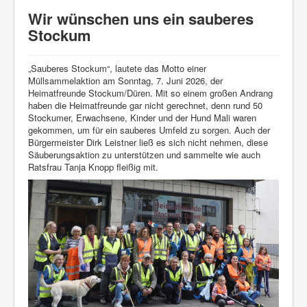
Startseite
Wir wünschen uns ein sauberes
Verein
Stockum
Geschichte
„Sauberes Stockum“, lautete das Motto einer
Veranstaltungen
Müllsammelaktion am Sonntag, 7. Juni 2026, der
Heimatfreunde Stockum/Düren. Mit so einem großen Andrang
Aktuelles
haben die Heimatfreunde gar nicht gerechnet, denn rund 50
Stockumer, Erwachsene, Kinder und der Hund Mali waren
Heimatlied
gekommen, um für ein sauberes Umfeld zu sorgen. Auch der
Bürgermeister Dirk Leistner ließ es sich nicht nehmen, diese
Archiv
Säuberungsaktion zu unterstützen und sammelte wie auch
Bildergalerie
Ratsfrau Tanja Knopp fleißig mit.
Impressum/Datenschutz
Links